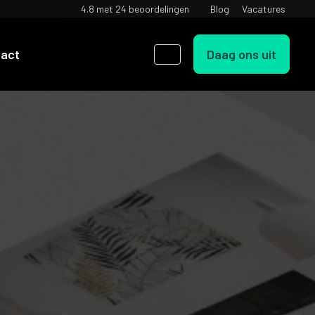
4.8 met
24 beoordelingen
Blog
Vacatures
Daag ons uit
tact