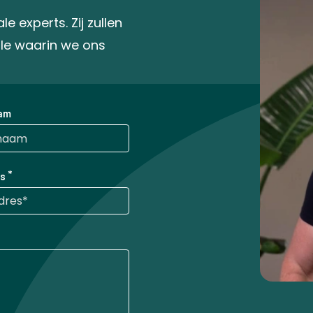
 experts. Zij zullen
gle waarin we ons
am
s