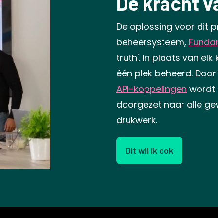
De kracht v
De oplossing voor dit pr
beheersysteem,
Funda
truth'. In plaats van el
één plek beheerd. Doo
API-koppelingen
wordt 
doorgezet naar alle gewe
drukwerk.
Dit wil ik ook