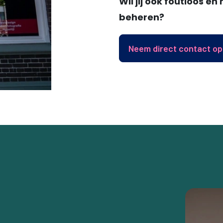
Wil jij ook foutloos e
beheren?
Neem direct contact op