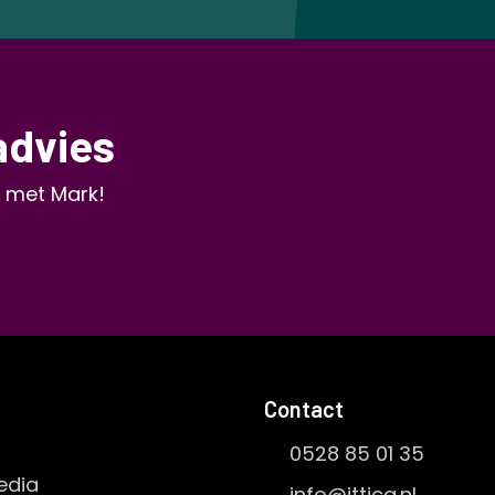
advies
 met Mark!
Contact
0528 85 01 35
edia
info@ittica.nl