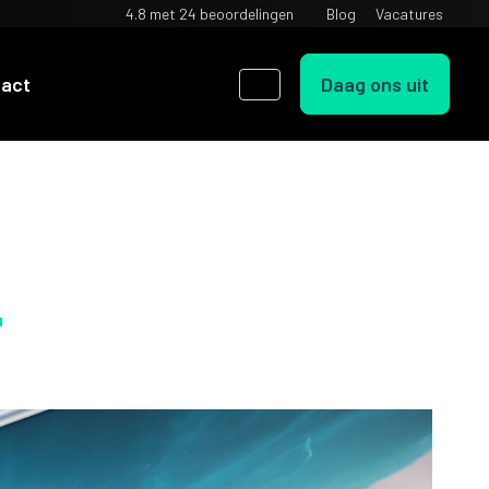
4.8 met
24 beoordelingen
Blog
Vacatures
Daag ons uit
tact